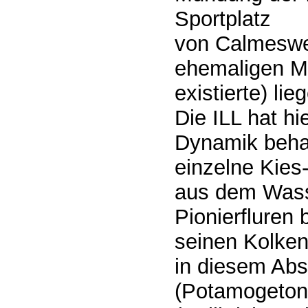
Sportplatz
von Calmeswe
ehemaligen M
existierte) lie
Die ILL hat hi
Dynamik behal
einzelne Kie
aus dem Wasse
Pionierfluren 
seinen Kolken
in diesem Abs
(Potamogeton