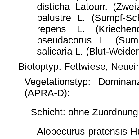
disticha Latourr. (Zwe
palustre L. (Sumpf-S
repens L. (Krieche
pseudacorus L. (Sump
salicaria L. (Blut-Weide
Biotoptyp: Fettwiese, Neuei
Vegetationstyp: Dominan
(APRA-D):
Schicht: ohne Zuordnung
Alopecurus pratensis 