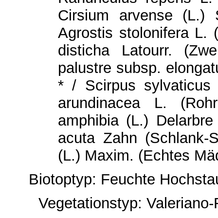
Cirsium arvense (L.) 
Agrostis stolonifera L
disticha Latourr. (Z
palustre subsp. elonga
* / Scirpus sylvaticus
arundinacea L. (Rohr
amphibia (L.) Delarbre
acuta Zahn (Schlank-S
(L.) Maxim. (Echtes Mä
Biotoptyp: Feuchte Hochstau
Vegetationstyp: Valeriano-