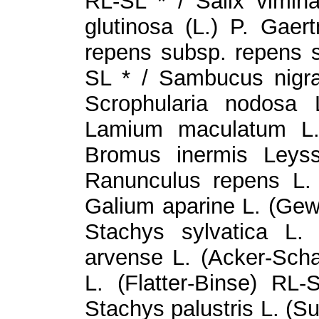
RL-SL * / Salix vimina
glutinosa (L.) P. Gaer
repens subsp. repens s
SL * / Sambucus nigra
Scrophularia nodosa 
Lamium maculatum L. 
Bromus inermis Leyss
Ranunculus repens L.
Galium aparine L. (Gew
Stachys sylvatica L.
arvense L. (Acker-Scha
L. (Flatter-Binse) RL-S
Stachys palustris L. (Su