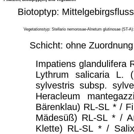
Biotoptyp: Mittelgebirgsflus
Vegetationstyp: Stellario nemorosae-Alnetum glutinosae (ST-A):
Schicht: ohne Zuordnung
Impatiens glandulifera 
Lythrum salicaria L. 
sylvestris subsp. sylv
Heracleum mantegazz
Bärenklau) RL-SL * / Fi
Mädesüß) RL-SL * / A
Klette) RL-SL * / Sali