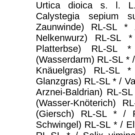
Urtica dioica s. l. 
Calystegia sepium s
Zaunwinde) RL-SL *
Nelkenwurz) RL-SL * 
Platterbse) RL-SL *
(Wasserdarm) RL-SL * / 
Knäuelgras) RL-SL * 
Glanzgras) RL-SL * / Va
Arznei-Baldrian) RL-SL 
(Wasser-Knöterich) R
(Giersch) RL-SL * / F
Schwingel) RL-SL * / E