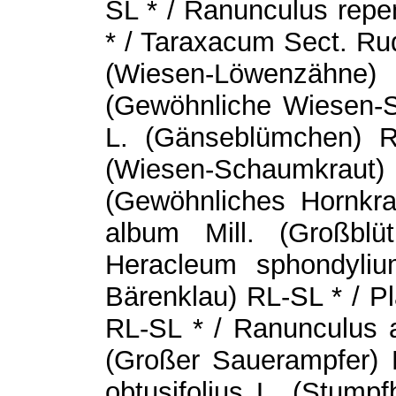
SL * / Ranunculus repe
* / Taraxacum Sect. Rud
(Wiesen-Löwenzähne) 
(Gewöhnliche Wiesen-Sc
L. (Gänseblümchen) R
(Wiesen-Schaumkrau
(Gewöhnliches Hornkr
album Mill. (Großblü
Heracleum sphondyliu
Bärenklau) RL-SL * / Pl
RL-SL * / Ranunculus a
(Großer Sauerampfer) 
obtusifolius L. (Stumpf