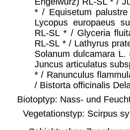
Engelwurz) RL-SL * / Ju
* / Equisetum palustre
Lycopus europaeus sub
RL-SL * / Glyceria flui
RL-SL * / Lathyrus prat
Solanum dulcamara L. (
Juncus articulatus subsp
* / Ranunculus flammul
/ Bistorta officinalis D
Biotoptyp: Nass- und Feuch
Vegetationstyp: Scirpus sy