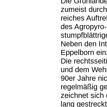
Die Grünlände
zumeist durch
reiches Auftre
des Agropyro
stumpfblättri
Neben den Int
Eppelborn ein
Die rechtssei
und dem Wehr 
90er Jahre ni
regelmäßig g
zeichnet sich
lang gestreck