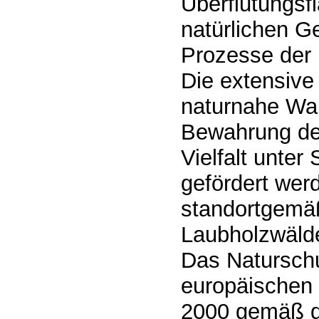
Überflutungsf
natürlichen G
Prozesse der 
Die extensive
naturnahe Wald
Bewahrung der
Vielfalt unte
gefördert wer
standortgemä
Laubholzwäld
Das Naturschu
europäischen
2000 gemäß de