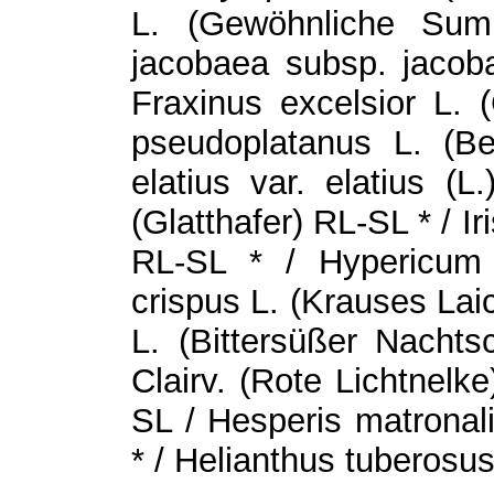
L. (Gewöhnliche Sum
jacobaea subsp. jacoba
Fraxinus excelsior L.
pseudoplatanus L. (B
elatius var. elatius (
(Glatthafer) RL-SL * / I
RL-SL * / Hypericum
crispus L. (Krauses La
L. (Bittersüßer Nachts
Clairv. (Rote Lichtnelk
SL / Hesperis matronal
* / Helianthus tuberosus