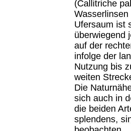
(Callitriche p
Wasserlinsen 
Ufersaum ist 
überwiegend j
auf der recht
infolge der la
Nutzung bis z
weiten Streck
Die Naturnähe
sich auch in 
die beiden Art
splendens, si
beobachten.