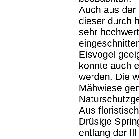
Auch aus der 
dieser durch 
sehr hochwerti
eingeschnitte
Eisvogel geei
konnte auch e
werden. Die w
Mähwiese genu
Naturschutzg
Aus floristisc
Drüsige Sprin
entlang der Il