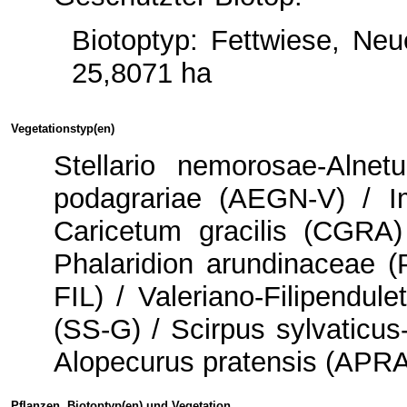
Biotoptyp: Fettwiese, Ne
25,8071 ha
Vegetationstyp(en)
Stellario nemorosae-Alne
podagrariae (AEGN-V) / Im
Caricetum gracilis (CGRA)
Phalaridion arundinaceae (
FIL) / Valeriano-Filipendul
(SS-G) / Scirpus sylvaticu
Alopecurus pratensis (APR
Pflanzen, Biotoptyp(en) und Vegetation