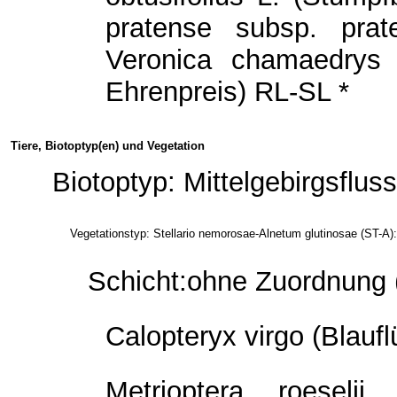
pratense subsp. pra
Veronica chamaedrys
Ehrenpreis) RL-SL *
Tiere, Biotoptyp(en) und Vegetation
Biotoptyp: Mittelgebirgsflus
Vegetationstyp: Stellario nemorosae-Alnetum glutinosae (ST-A):
Schicht:ohne Zuordnung 
Calopteryx virgo (Blaufl
Metrioptera roeseli