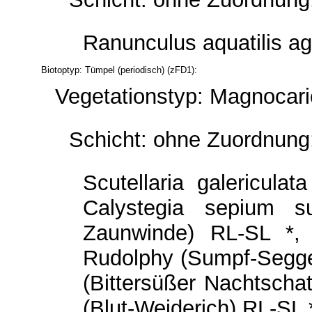
Ranunculus aquatilis ag
Biotoptyp: Tümpel (periodisch) (zFD1):
Vegetationstyp: Magnocari
Schicht: ohne Zuordnung
Scutellaria galericula
Calystegia sepium s
Zaunwinde) RL-SL *, 
Rudolphy (Sumpf-Segge)
(Bittersüßer Nachtschatt
(Blut-Weiderich) RL-SL *