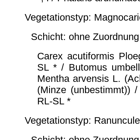
Vegetationstyp: Magnocari
Schicht: ohne Zuordnung
Carex acutiformis Plo
SL * / Butomus umbel
Mentha arvensis L. (Ac
(Minze (unbestimmt)) / 
RL-SL *
Vegetationstyp: Ranuncul
Schicht: ohne Zuordnung