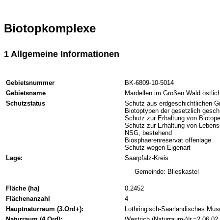
Biotopkomplexe
1 Allgemeine Informationen
Gebietsnummer
BK-6809-10-5014
Gebietsname
Mardellen im Großen Wald östlic
Schutzstatus
Schutz aus erdgeschichtlichen 
Biotoptypen der gesetzlich gesch
Schutz zur Erhaltung von Biotop
Schutz zur Erhaltung von Leben
NSG, bestehend
Biosphaerenreservat offenlage
Schutz wegen Eigenart
Lage:
Saarpfalz-Kreis
Gemeinde: Blieskastel
Fläche (ha)
0,2452
Flächenanzahl
4
Hauptnaturraum (3.Ord+):
Lothringisch-Saarländisches Musc
Naturraum (4.Ord):
Westrich (Naturraum-Nr.=2.06.02.