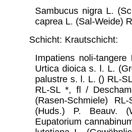
Sambucus nigra L. (Sch
caprea L. (Sal-Weide) R
Schicht: Krautschicht:
Impatiens noli-tangere
Urtica dioica s. l. L. (
palustre s. l. L. () RL-S
RL-SL *, fl / Deschamp
(Rasen-Schmiele) RL-
(Huds.) P. Beauv. (
Eupatorium cannabinum 