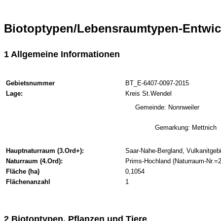
Biotoptypen/Lebensraumtypen-Entwic
1 Allgemeine Informationen
Gebietsnummer
BT_E-6407-0097-2015
Lage:
Kreis St.Wendel
Gemeinde: Nonnweiler
Gemarkung: Mettnich
Hauptnaturraum (3.Ord+):
Saar-Nahe-Bergland, Vulkanitgeb
Naturraum (4.Ord):
Prims-Hochland (Naturraum-Nr.=2
Fläche (ha)
0,1054
Flächenanzahl
1
2 Biotoptypen, Pflanzen und Tiere