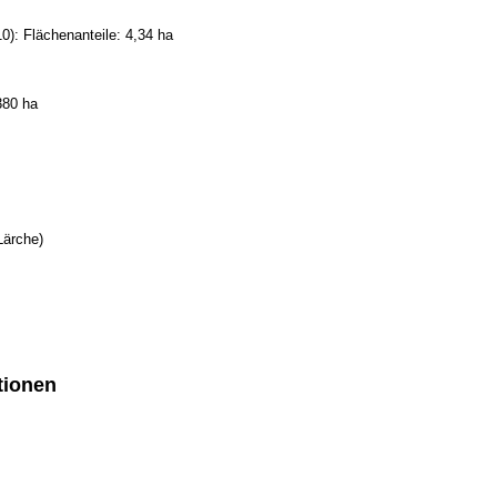
): Flächenanteile: 4,34 ha
380 ha
Lärche)
tionen