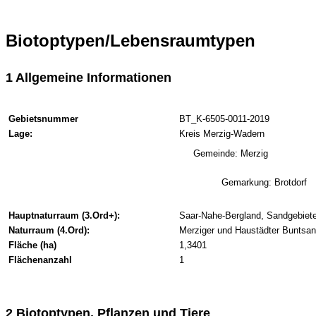
Biotoptypen/Lebensraumtypen
1 Allgemeine Informationen
Gebietsnummer
BT_K-6505-0011-2019
Lage:
Kreis Merzig-Wadern
Gemeinde: Merzig
Gemarkung: Brotdorf
Hauptnaturraum (3.Ord+):
Saar-Nahe-Bergland, Sandgebiete
Naturraum (4.Ord):
Merziger und Haustädter Buntsan
Fläche (ha)
1,3401
Flächenanzahl
1
2 Biotoptypen, Pflanzen und Tiere