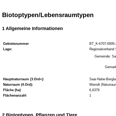
Biotoptypen/Lebensraumtypen
1 Allgemeine Informationen
Gebietsnummer
BT_K-6707-0005-
Lage:
Regionalverband 
Gemeinde: Sa
Gemark
Hauptnaturraum (3.Ord+):
Saar-Nahe-Bergla
Naturraum (4.Ord):
Warndt (Naturrau
Fläche (ha)
6,6379
Flächenanzahl
1
2 Biotoptypen, Pflanzen und Tiere